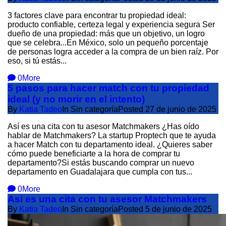
3 factores clave para encontrar tu propiedad ideal:
producto confiable, certeza legal y experiencia segura Ser
dueño de una propiedad: más que un objetivo, un logro
que se celebra...En México, solo un pequeño porcentaje
de personas logra acceder a la compra de un bien raíz. Por
eso, si tú estás...
0
More
5 pasos para hacer match con tu propiedad
ideal (y no morir en el intento)
By
Katia Tadeo
In Sin categoría
Posted
27 de junio de 2025
Así es una cita con tu asesor Matchmakers ¿Has oído
hablar de Matchmakers? La startup Proptech que te ayuda
a hacer Match con tu departamento ideal. ¿Quieres saber
cómo puede beneficiarte a la hora de comprar tu
departamento?Si estás buscando comprar un nuevo
departamento en Guadalajara que cumpla con tus...
0
More
Así es una cita con tu asesor Matchmakers
By
Katia Tadeo
In Sin categoría
Posted
5 de junio de 2025