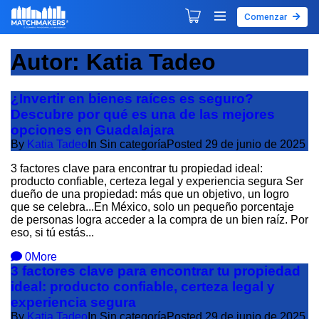
Comenzar
Agendar tu primera sesión
Explorar Desarrollos
Autor:
Katia Tadeo
¿Invertir en bienes raíces es seguro?
Descubre por qué es una de las mejores
opciones en Guadalajara
By
Katia Tadeo
In Sin categoría
Posted
29 de junio de 2025
3 factores clave para encontrar tu propiedad ideal:
producto confiable, certeza legal y experiencia segura Ser
dueño de una propiedad: más que un objetivo, un logro
que se celebra...En México, solo un pequeño porcentaje
de personas logra acceder a la compra de un bien raíz. Por
eso, si tú estás...
0
More
3 factores clave para encontrar tu propiedad
ideal: producto confiable, certeza legal y
experiencia segura
By
Katia Tadeo
In Sin categoría
Posted
29 de junio de 2025