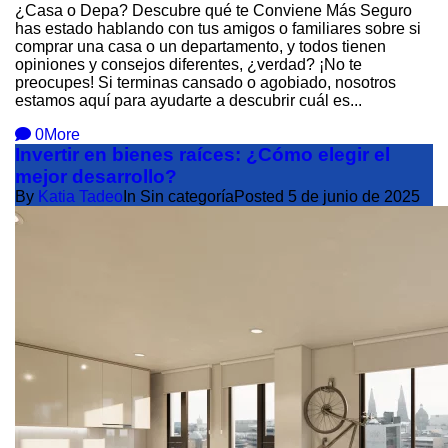
¿Casa o Depa? Descubre qué te Conviene Más Seguro
has estado hablando con tus amigos o familiares sobre si
comprar una casa o un departamento, y todos tienen
opiniones y consejos diferentes, ¿verdad? ¡No te
preocupes! Si terminas cansado o agobiado, nosotros
estamos aquí para ayudarte a descubrir cuál es...
0
More
Invertir en bienes raíces: ¿Cómo elegir el
mejor desarrollo?
By
Katia Tadeo
In Sin categoría
Posted
5 de junio de 2025