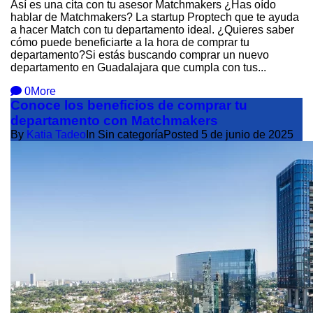
Así es una cita con tu asesor Matchmakers ¿Has oído
hablar de Matchmakers? La startup Proptech que te ayuda
a hacer Match con tu departamento ideal. ¿Quieres saber
cómo puede beneficiarte a la hora de comprar tu
departamento?Si estás buscando comprar un nuevo
departamento en Guadalajara que cumpla con tus...
0
More
Conoce los beneficios de comprar tu
departamento con Matchmakers
By
Katia Tadeo
In Sin categoría
Posted
5 de junio de 2025