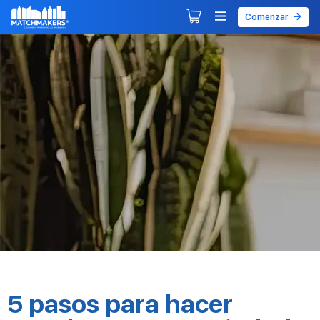
Comenzar
Agendar tu primera sesión
Explorar Desarrollos
5 pasos para hacer