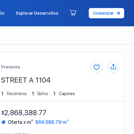
ón
Explorar Desarrollos
Comenzar
Preventa
STREET A 1104
1
1
1
Recámaras
Baños
Cajones
2,868,388.77
$
Oferta x m²
$64,588.79 m²