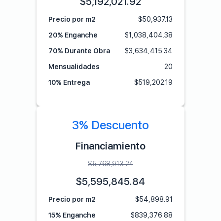
$
5,192,021.92
Precio por m2
$
50,937.13
20% Enganche
$
1,038,404.38
70% Durante Obra
$
3,634,415.34
Mensualidades
20
10% Entrega
$
519,202.19
3% Descuento
Financiamiento
$
5,768,913.24
$
5,595,845.84
Precio por m2
$
54,898.91
15% Enganche
$
839,376.88