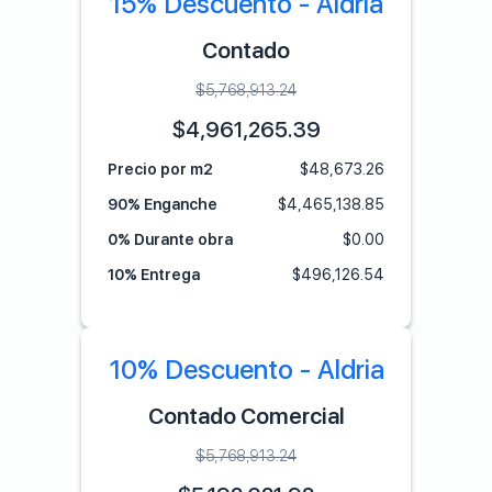
15% Descuento - Aldría
Contado
$
5,768,913.24
$
4,961,265.39
Precio por m2
$
48,673.26
90% Enganche
$
4,465,138.85
0% Durante obra
$
0.00
10% Entrega
$
496,126.54
10% Descuento - Aldria
Contado Comercial
$
5,768,913.24