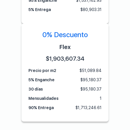
95% Enganche
$
1,537,162.93
5% Entrega
$
80,903.31
0% Descuento
Flex
$
1,903,607.34
Precio por m2
$
51,089.84
5% Enganche
$
95,180.37
30 días
$
95,180.37
Mensualidades
1
90% Entrega
$
1,713,246.61