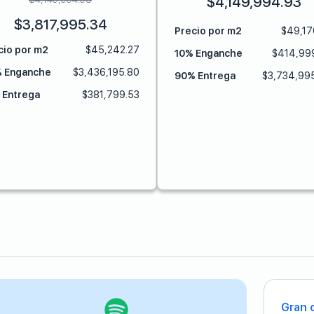
$
4,149,994.93
$
3,817,995.34
Precio por m2
$
49,17
cio por m2
$
45,242.27
10% Enganche
$
414,99
 Enganche
$
3,436,195.80
90% Entrega
$
3,734,99
 Entrega
$
381,799.53
Gran 