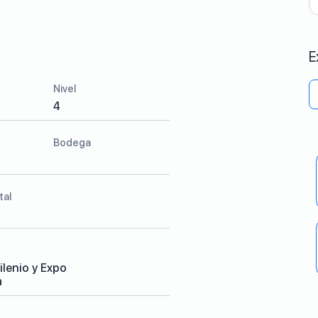
E
Nivel
4
Bodega
tal
ilenio y Expo
a