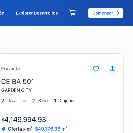
ón
Explorar Desarrollos
Comenzar
Preventa
CEIBA 501
GARDEN CITY
2
2
1
Recámaras
Baños
Cajones
4,149,994.93
$
Oferta x m²
$49,176.38 m²