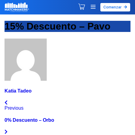
Comenzar
Agendar tu primera sesión
Explorar Desarrollos
15% Descuento – Pavo
Katia Tadeo
Previous
0% Descuento – Orbo