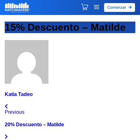
Comenzar
Agendar tu primera sesión
Explorar Desarrollos
15% Descuento – Matilde
Katia Tadeo
Previous
20% Descuento – Matilde