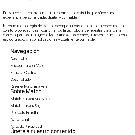
En Matchmakers.mx somos un e-commerce asistido que ofrece una
experiencia personalizada, digital y confiable.
Nuestra metodología de éxito te acompaña paso a paso para hacer match
con tu propiedad ideal, combinando la tecnología de nuestra plataforma
con el soporte de un agente Matchmakers dedicado, a través de un proceso
estructurado, sin complicaciones y totalmente confiable.
Navegación
Desarrollos
Encuentra con Match
Simular Crédito
Desarrollador
Desarrollo
Modelo
Reserva Matchmakers
STREET B
Sobre Match
(
6
Disponibles)
Matchmakers Analytics
Matchmakers Register
Producto Estrella
Aviso Legal
Aviso de Privacidad
Únete a nuestro contenido