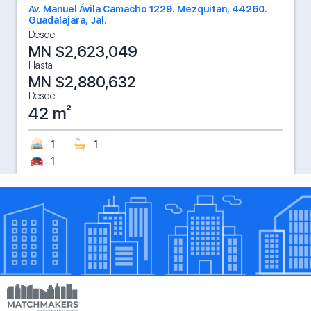
Av. Manuel Ávila Camacho 1229. Mezquitan, 44260.
Guadalajara, Jal.
Desde
MN $2,623,049
Hasta
MN $2,880,632
Desde
42 m²
1
1
1
Gym
Coworking
Cinema
Scooters
Valet Parking
Conocer
Preventa