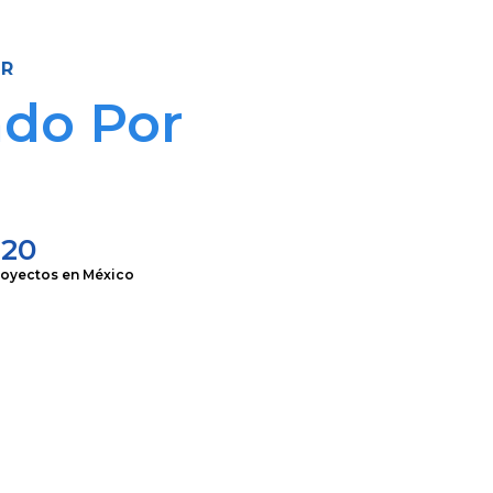
OR
do Por
+20
royectos en México