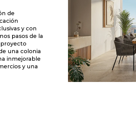
zón de
cación
lusivas y con
nos pasos de la
e proyecto
 de una colonia
na inmejorable
omercios y una