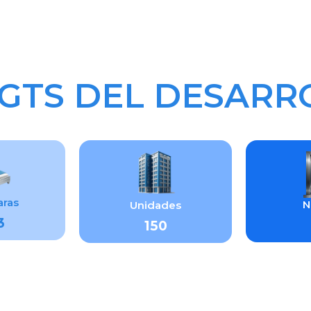
IGTS DEL DESARR
ras
N
Unidades
3
150