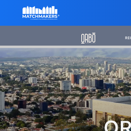
RE
OR