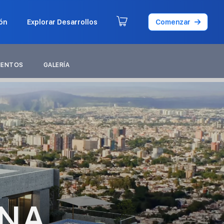
ón
Explorar Desarrollos
Comenzar
MENTOS
GALERÍA
ANA