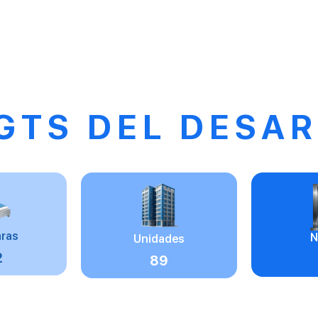
GTS DEL DESA
ras
N
Unidades
2
89