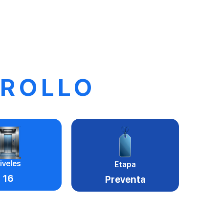
RROLLO
iveles
Etapa
16
Preventa