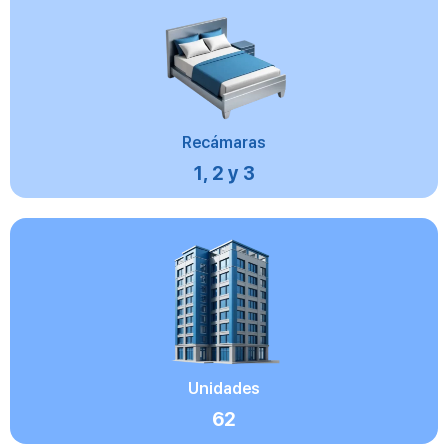
Recámaras
1, 2 y 3
Unidades
62