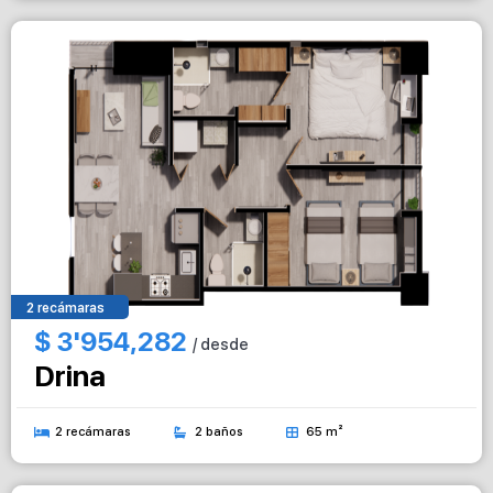
2 recámaras
$ 3'954,282
/ desde
Drina
2 recámaras
2 baños
65 m²