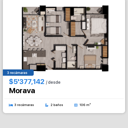
3 recámaras
$5'377,142
/ desde
Morava
3 recámaras
2 baños
106 m²