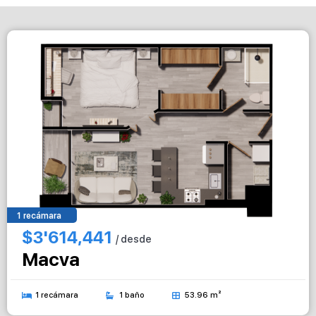
1 recámara
$3'614,441
/ desde
Macva
1 recámara
1 baño
53.96 m²