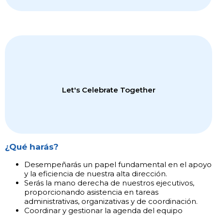
Nos desarrollamos como profesionistas; mas rápidos, mas fuertes y mas ágiles
que las empresas promedio. Fomentamos descubrir la mejor versión de
nosotros mismos.
Let's Celebrate Together​
¿Qué harás?
Desempeñarás un papel fundamental en el apoyo
y la eficiencia de nuestra alta dirección.
Aplaudimos el esfuerzo y festejamos los éxitos de los MM y de nuestros
Serás la mano derecha de nuestros ejecutivos,
clientes, #HaciendoLoQueNosHaceFelices
proporcionando asistencia en tareas
administrativas, organizativas y de coordinación.
Coordinar y gestionar la agenda del equipo