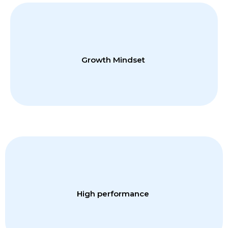
Cuando amas tu trabajo y encuentras tu pasión, ese día dejas de trabajar y
comienzas a disfrutar del camino y los retos del día a día.
Growth Mindset​ ​
En Matchmakers vivimos siempre en modo de aprendizaje e innovación
tanto personal como profesional.​
High performance ​