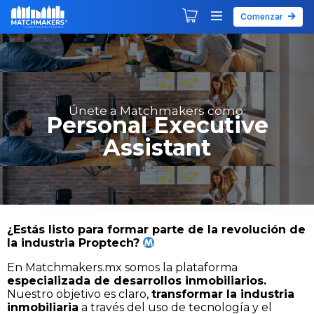
Comenzar
Agendar tu primera sesión
Explorar Desarrollos
Únete a Matchmakers como:
Personal Executive
Assistant
¿Estás listo para formar parte de la revolución de
la industria Proptech?
En Matchmakers.mx somos la plataforma
especializada de desarrollos inmobiliarios.
Nuestro objetivo es claro,
transformar la industria
inmobiliaria
a través del uso de tecnología y el