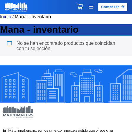
Comenzar
Agendar tu primera sesión
Explorar Desarrollos
Inicio
/ Mana - inventario
Mana - inventario
No se han encontrado productos que coincidan
con tu selección.
En Matchmakers.mx somos un e-commerce asistido que ofrece una