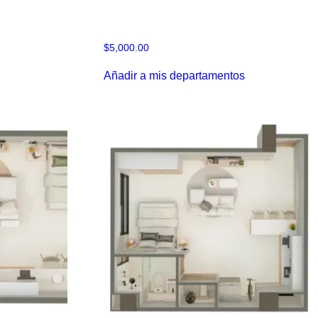
$
5,000.00
Añadir a mis departamentos