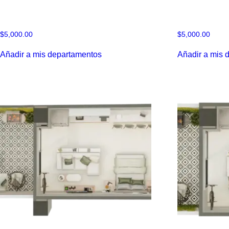
$
5,000.00
$
5,000.00
Añadir a mis departamentos
Añadir a mis 