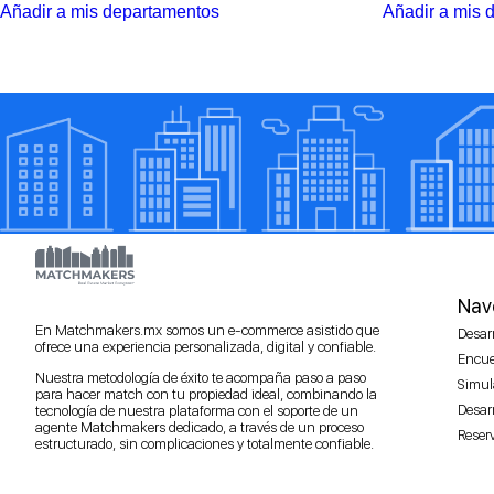
Añadir a mis departamentos
Añadir a mis 
Nav
En Matchmakers.mx somos un e-commerce asistido que
Desarr
ofrece una experiencia personalizada, digital y confiable.
Encue
Nuestra metodología de éxito te acompaña paso a paso
Simul
para hacer match con tu propiedad ideal, combinando la
Desarr
tecnología de nuestra plataforma con el soporte de un
agente Matchmakers dedicado, a través de un proceso
Reser
estructurado, sin complicaciones y totalmente confiable.