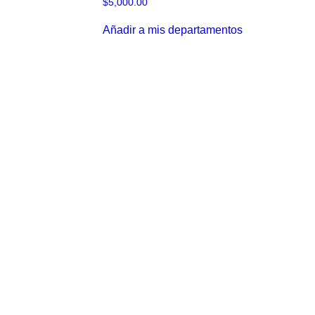
$
5,000.00
Añadir a mis departamentos