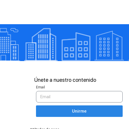
Únete a nuestro contenido
Email
Unirme