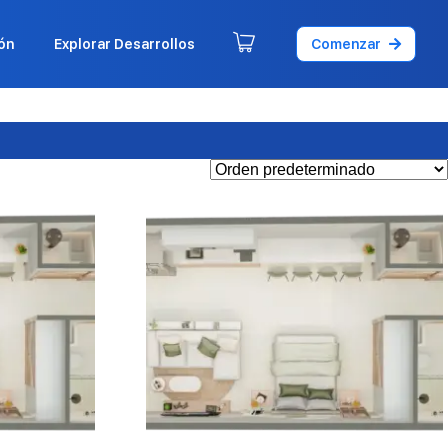
ón
Explorar Desarrollos
Comenzar